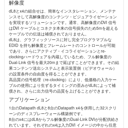
解像度
dL8とx4の組合せは、簡単なインスタレーション、メンテナ
ンスそして高解像度のコンテンツ・ビジュアライゼーション
を実現するソリューションです。通常、高解像度のDVI 信号
はDVI ケーブルとコネクタ本来の信号損失のため5mを超える
ケーブルでの伝送は補償されておりません。
dL8は、グラフィックソースに対し完全プログラマブルな
EDID を持ち解像度とフレームレートのコントロールが可能
であり、さらにアクティブ・イコライゼーションとre-
clockingハードウェアを内蔵しているため、フル解像度の
Dual-Link 信号を最大20mまで延ばすことができます。その結
果コンテンツ送出システムと表示装置側（ビデオウォール）
の設置条件の自由度を得ることができます。
高品質の信号処理（re-clocking）により、低価格の入力ケー
ブルの使用により生ずるタイミングの歪みがdL8によって補
償され、さらに出力信号の品質を上げることができます。
アプリケーション
1台のDatapath dL8と8台のDatapath x4を併用した32スクリ
ーンのディスプレーウォール構築例です。
8台のx4にはdL8からフル解像度のDual-Link DVIが分配供給さ
れています。それぞれのx4は入力DVI イメージの中から任意