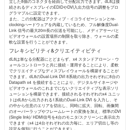
立した8個のコネクタを経由して分配出力できます。dL8は接
続されるディスプレイのEDIDやDVI入出力信号の調整をプロ
グラマブルに設定できます。
また、この分配器はアクティブ・イコライゼーションとre-
clockingハードウェアを内蔵しているため、フル解像度Dual-
Link 信号の最大20m長の伝送を可能にし、メディアサーバと
ビデオウォールの設置場所の制限を取り除き、ウォールの柔
軟な設置を行うことができます。
フレキシビリティ&クリエイティビティ
dL8は単なる分配器にとどまらず、x4 スタンドアローン・ウ
ォールコントローラと共に接続・運用することにより、柔軟
でクリエイティブなディスプレイウォールを構築することが
できます。dL8のDual-Link DVI 8系統の出力それぞれに8台の
Datapath x4 を接続することにより、デジタルサイネージや
ビデオウォールのこれまでにないクリエイティブな表示ソリ
ューションを構築できます。接続されるそれぞれのx4 ユニッ
トはdL8から出力される1系統のDual-Link DVI を入力し、そ
の中から任意のエリアを切出し、同時に拡大、回転、画像間
のオーバーラップやフレームレートの変換を加え、標準のDVI
(Single link)/ HDMI信号を4台のモニタ/スクリーンに表示出力
できます（x4 は4台それぞれの出力毎に、エリア切出し等の
設定を個別に行うことができます）。