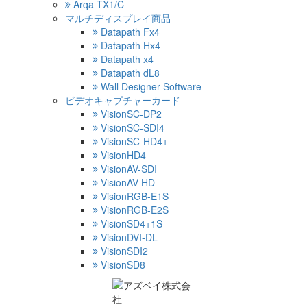
Arqa TX1/C
マルチディスプレイ商品
Datapath Fx4
Datapath Hx4
Datapath x4
Datapath dL8
Wall Designer Software
ビデオキャプチャーカード
VisionSC-DP2
VisionSC-SDI4
VisionSC-HD4+
VisionHD4
VisionAV-SDI
VisionAV-HD
VisionRGB-E1S
VisionRGB-E2S
VisionSD4+1S
VisionDVI-DL
VisionSDI2
VisionSD8