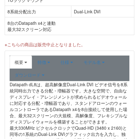
1Uラックマウント
8系統分配出力
Dual-Link DVI
8台のDatapath x4と連動
最大32スクリーン対応
※こちらの商品は販売中止となりました。
概要
特徴
仕様
モデル名
ダウンロード
Datapath dL8は、超高解像度Dual-Link DVI ビデオ信号を8系
統同時出力できる分配・増幅器です。大きな空間で、自由な
ディスプレイ・アレンジメントが求められるビデオウォール
に対応する分配・増幅器であり、スタンドアローンのウォー
ルコントローラであるDatapath x4を8台接続して使用した場
合、最大32スクリーンの大規模、高解像度、フレキシブルな
ディスプレイウォールを構築することができます。
最大330MHz ピクセルクロックでQuad-HD (3480 x 2160)と
同等の1系統のDual-Link DVIグラフィック出力を入力し、独