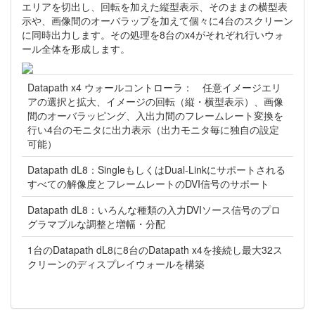
エリアを切出し、回転を加えた縦型表示、そのままの横型表
示や、画像間のオーバラップを加えて個々に4台のスクリーン
に同時出力します。その処理を8台のx4がそれぞれ行いウォ
ール全体を形成します。
Datapath x4 ウォールコントローラ： 任意イメージエリ
アの選択と拡大、イメージの回転（縦・横型表示）、画像
間のオーバラッピング、入出力間のフレームレート変換を
行い4台のモニタに出力表示（出力モニタ毎に独自の設定
可能）
Datapath dL8：SingleもしくはDual-Linkにサポートされる
すべての解像度とフレームレートのDVI信号のサポート
Datapath dL8：いろんな種類の入力DVIソース信号のプロ
グラマブルな調整と増幅・分配
1台のDatapath dL8に8台のDatapath x4を接続し最大32ス
クリーンのディスプレイウォールを構築