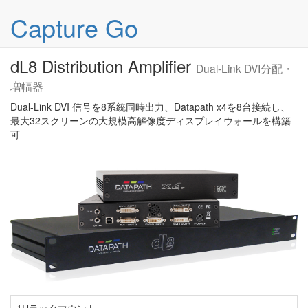
マルチディスプレイ商品
製品
Capture Go
Datapath dL8
dL8 Distribution Amplifier
Dual-Link DVI分配・
増幅器
Dual-Link DVI 信号を8系統同時出力、Datapath x4を8台接続し、
最大32スクリーンの大規模高解像度ディスプレイウォールを構築
可